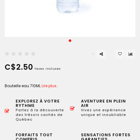
C$2.50
Taxes incluses
Bouteille eau 710ML
Lire plus..
EXPLOREZ À VOTRE
AVENTURE EN PLEIN
RYTHME
AIR
Partez à la découverte
Vivez une expérience
des trésors cachés de
unique et inoubliable
Québec
FORFAITS TOUT
SENSATIONS FORTES
COMPRIS
GARANTIES